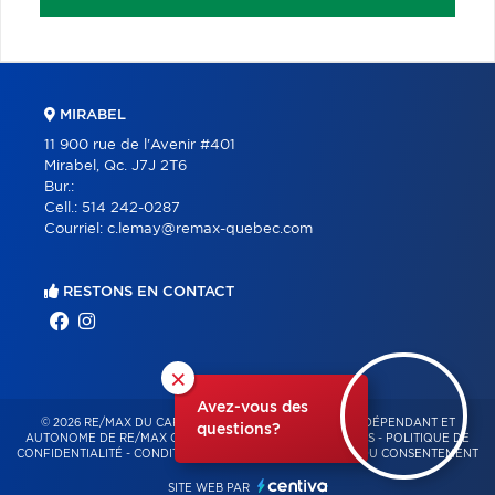
MIRABEL
11 900 rue de l'Avenir #401
Mirabel, Qc. J7J 2T6
Bur.:
Cell.:
514 242-0287
Courriel:
c.lemay@remax-quebec.com
RESTONS EN CONTACT
×
Avez-vous des
© 2026 RE/MAX DU CARTIER BONJOUR – FRANCHISÉ INDÉPENDANT ET
questions?
AUTONOME DE RE/MAX QUÉBEC – TOUS DROITS RÉSERVÉS -
POLITIQUE DE
CONFIDENTIALITÉ
-
CONDITIONS D'UTILISATION
-
GESTION DU CONSENTEMENT
SITE WEB PAR