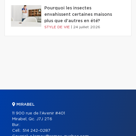
Pourquoi les insectes
envahissent certaines maisons
plus que d'autres en été?
STYLE DE VIE
|
24 juillet 2026
MIRABEL
11 900 rue de l'Avenir #401
Mirabel, Qc. J7J 2T6
Bur.:
Cell.:
514 242-0287