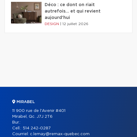
Déco : ce dont on riait
autrefois... et qui revient
aujourd'hui
DESIGN
|
12 juillet 2026
MIRABEL
11 900 rue de l'Avenir #401
Mirabel, Qc. J7J 2T6
Bur.:
Cell.:
514 242-0287
Courriel:
c.lemay@remax-quebec.com